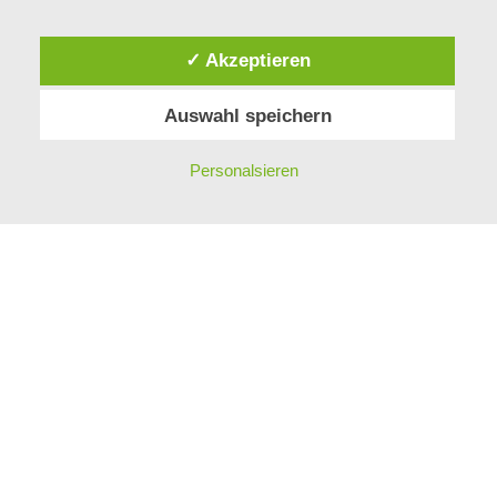
✓ Akzeptieren
Auswahl speichern
Personalsieren
Proudly powered by WordPress
Theme: Publication von
Automattic
.