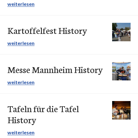
Friesenfestival – Die Seesterne
weiterlesen
Kartoffelfest History
Kartoffelfest History
weiterlesen
Messe Mannheim History
Messe Mannheim History
weiterlesen
Tafeln für die Tafel
History
Tafeln für die Tafel History
weiterlesen